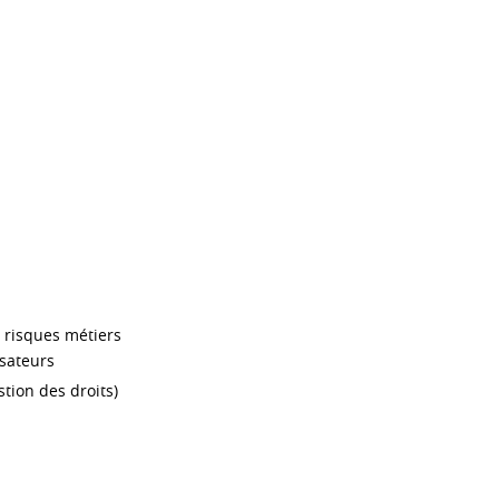
s risques métiers
isateurs
stion des droits)