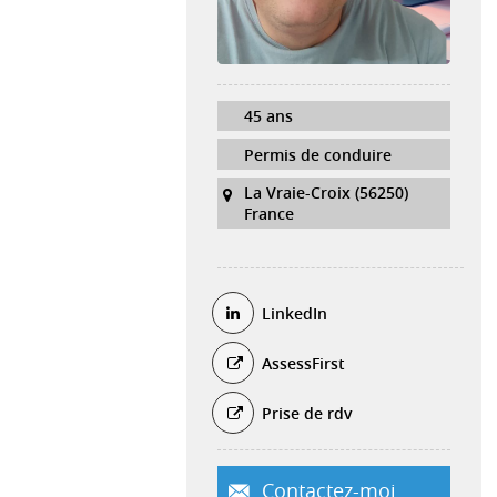
45 ans
Permis de conduire
La Vraie-Croix (56250)
France
LinkedIn
AssessFirst
Prise de rdv
Contactez-moi