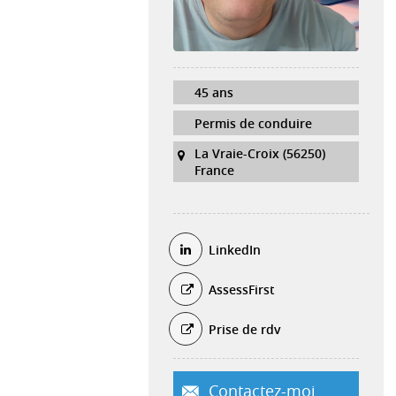
45 ans
Permis de conduire
La Vraie-Croix (56250)
France
LinkedIn
AssessFirst
Prise de rdv
Contactez-moi